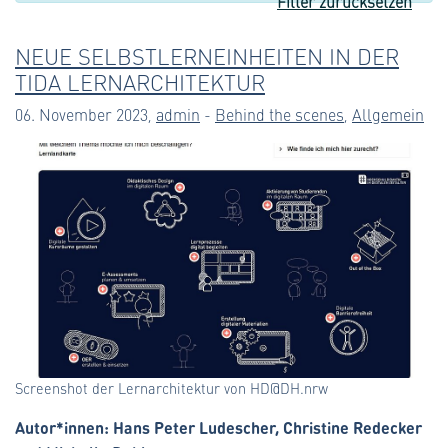
Filter zurücksetzen
NEUE SELBSTLERNEINHEITEN IN DER
TIDA LERNARCHITEKTUR
06. November 2023,
admin
-
Behind the scenes
,
Allgemein
Screenshot der Lernarchitektur von HD@DH.nrw
Autor*innen: Hans Peter Ludescher, Christine Redecker