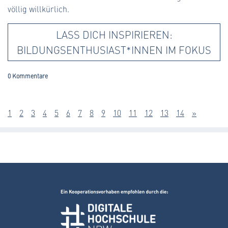
völlig willkürlich.
LASS DICH INSPIRIEREN:
BILDUNGSENTHUSIAST*INNEN IM FOKUS
0 Kommentare
1
2
3
4
5
6
7
8
9
10
11
12
13
14
»