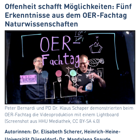
Offenheit schafft Möglichkeiten: Fünf
Erkenntnisse aus dem OER-Fachtag
Naturwissenschaften
Peter Bernardi und PD Dr. Klaus Schaper demonstrierten beim
OER-Fachtag die Videoproduktion mit einem Lightboard
(Screenshot aus HHU Mediathek, CC BY-SA 4.0)
Autorinnen: Dr. Elisabeth Scherer, Heinrich-Heine-
Universität Düsseldorf; Dr. Magdalena Spaude,