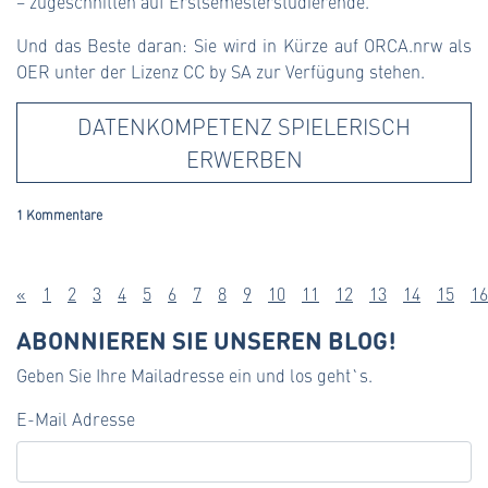
– zugeschnitten auf Erstsemesterstudierende.
Und das Beste daran: Sie wird in Kürze auf ORCA.nrw als
OER unter der Lizenz CC by SA zur Verfügung stehen.
DATENKOMPETENZ SPIELERISCH
ERWERBEN
1 Kommentare
«
1
2
3
4
5
6
7
8
9
10
11
12
13
14
15
16
ABONNIEREN SIE UNSEREN BLOG!
Geben Sie Ihre Mailadresse ein und los geht`s.
E-Mail Adresse