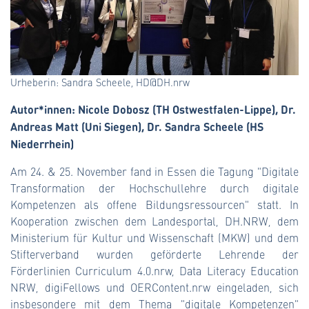
Urheberin: Sandra Scheele, HD@DH.nrw
Autor*innen: Nicole Dobosz (TH Ostwestfalen-Lippe), Dr.
Andreas Matt (Uni Siegen), Dr. Sandra Scheele (HS
Niederrhein)
Am 24. & 25. November fand in Essen die Tagung "Digitale
Transformation der Hochschullehre durch digitale
Kompetenzen als offene Bildungsressourcen" statt. In
Kooperation zwischen dem Landesportal, DH.NRW, dem
Ministerium für Kultur und Wissenschaft (MKW) und dem
Stifterverband wurden geförderte Lehrende der
Förderlinien Curriculum 4.0.nrw, Data Literacy Education
NRW, digiFellows und OERContent.nrw eingeladen, sich
insbesondere mit dem Thema "digitale Kompetenzen"