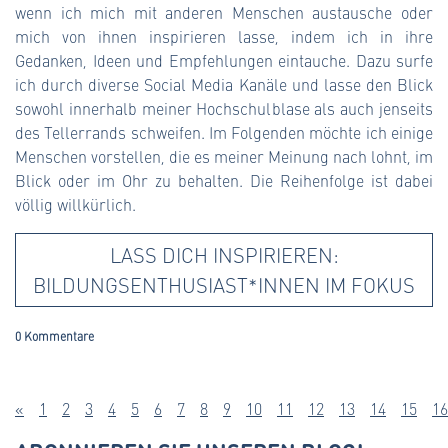
wenn ich mich mit anderen Menschen austausche oder
mich von ihnen inspirieren lasse, indem ich in ihre
Gedanken, Ideen und Empfehlungen eintauche. Dazu surfe
ich durch diverse Social Media Kanäle und lasse den Blick
sowohl innerhalb meiner Hochschulblase als auch jenseits
des Tellerrands schweifen. Im Folgenden möchte ich einige
Menschen vorstellen, die es meiner Meinung nach lohnt, im
Blick oder im Ohr zu behalten. Die Reihenfolge ist dabei
völlig willkürlich.
LASS DICH INSPIRIEREN:
BILDUNGSENTHUSIAST*INNEN IM FOKUS
0 Kommentare
«
1
2
3
4
5
6
7
8
9
10
11
12
13
14
15
16